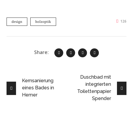
126
design
holzoptik
Share:
Duschbad mit
Kernsanierung
integrierten
eines Bades in
Toilettenpapier
Hemer
Spender