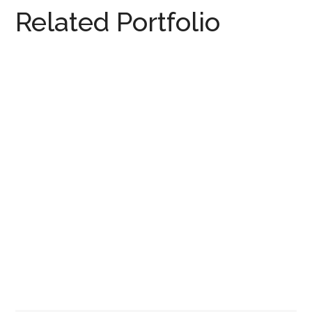
Related Portfolio
2x Mediterraner Stil in
Ihmert
BAD
/
PRIVAT