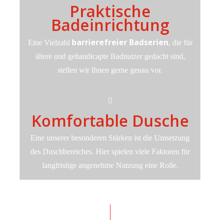
Praktische
Badeinrichtung
barrierefreier Badserien
Eine Vielzahl
, die für
ältere und gehandicapte Badnutzer gedacht sind,
stellen wir Ihnen gerne genau vor.
Komfortable Dusche
Eine unserer besonderen Stärken ist die Umsetzung
des Duschbereiches. Hier spielen viele Faktoren für
langfristige angenehme Nutzung eine Rolle.